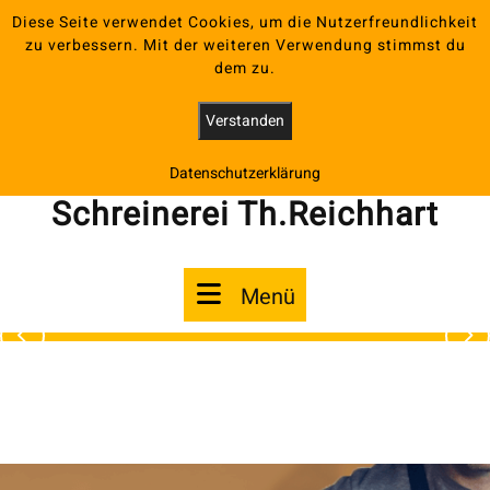
Zum
061075036371
Diese Seite verwendet Cookies, um die Nutzerfreundlichkeit
Inhalt
zu verbessern. Mit der weiteren Verwendung stimmst du
kontakt@schreinerei-reichhart.de
springen
dem zu.
Verstanden
Datenschutzerklärung
Schreinerei Th.Reichhart
Menü
Menü
Zurück
Wei